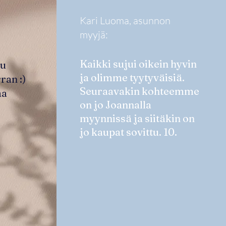
Kari Luoma, asunnon
myyjä:
Kaikki sujui oikein hyvin
tu
ja olimme tyytyväisiä.
ran :)
Seuraavakin kohteemme
aa
on jo Joannalla
myynnissä ja siitäkin on
jo kaupat sovittu. 10.
Tosi hyvin ho
Suosittelen J
⭐⭐⭐⭐⭐