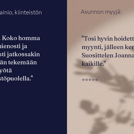
Asunnon myyjä:
inio, kiinteistön
s. Koko homma
"Tosi hyvin hoidet
hienosti ja
myynti, jälleen ker
ti jatkossakin
Suosittelen Joann
ään tekemään
kaikille."
työtä
stöpuolella."
⭐⭐⭐⭐⭐