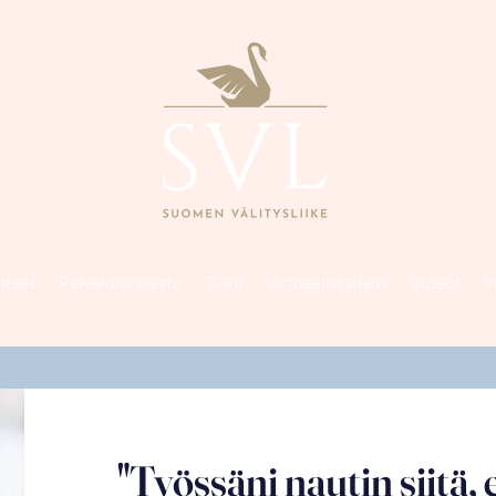
hteet
Palveluhinnasto
Tiimi
Virtuaalistailaus
Videot
Y
"Työssäni nautin siitä, 