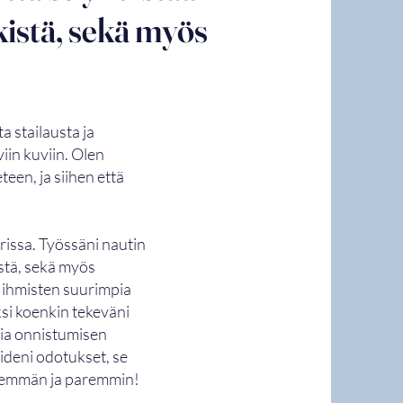
kistä, sekä myös
 stailausta ja
iin kuviin. Olen
een, ja siihen että
rissa. Työssäni nautin
istä, sekä myös
na ihmisten suurimpia
si koenkin tekeväni
via onnistumisen
aideni odotukset, se
enemmän ja paremmin!