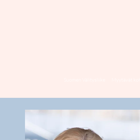
Suomen Välitysliike
Myytävät ko