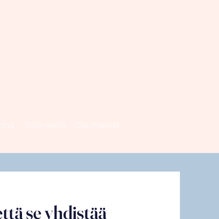
ritys
Töihin meille
Ota yhteyttä
että se yhdistää