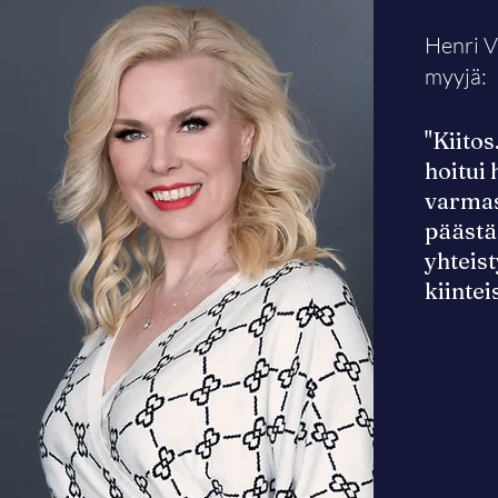
Henri Va
myyjä:
"Kiito
hoitui 
varmas
pääst
yhteis
kiintei