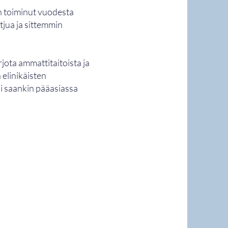
n toiminut vuodesta
tjua ja sittemmin
jota ammattitaitoista ja
 elinikäisten
i saankin pääasiassa