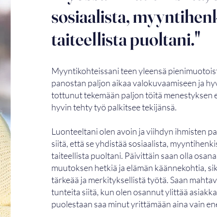
sosiaalista, myyntihen
taiteellista puoltani."
Myyntikohteissani teen yleensä pienimuotoista
panostan paljon aikaa valokuvaamiseen ja hyv
tottunut tekemään paljon töitä menestyksen et
hyvin tehty työ palkitsee tekijänsä.
Luonteeltani olen avoin ja viihdyn ihmisten pa
siitä, että se yhdistää sosiaalista, myyntihenk
taiteellista puoltani. Päivittäin saan olla osa
muutoksen hetkiä ja elämän käännekohtia, sik
tärkeää ja merkityksellistä työtä. Saan mahta
tunteita siitä, kun olen osannut ylittää asiakk
puolestaan saa minut yrittämään aina vain 