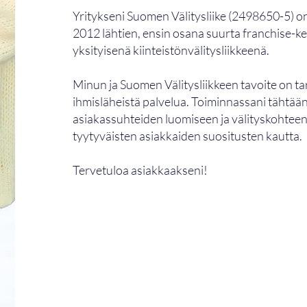
Yritykseni Suomen Välitysliike (2498650-5) o
2012 lähtien, ensin osana suurta franchise-ke
yksityisenä kiinteistönvälitysliikkeenä.
Minun ja Suomen Välitysliikkeen tavoite on tar
ihmisläheistä palvelua. Toiminnassani tähtään
asiakassuhteiden luomiseen ja välityskohteen
tyytyväisten asiakkaiden suositusten kautta.
Tervetuloa asiakkaakseni!