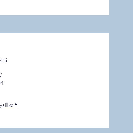
tti
V
 VTM
liike.fi