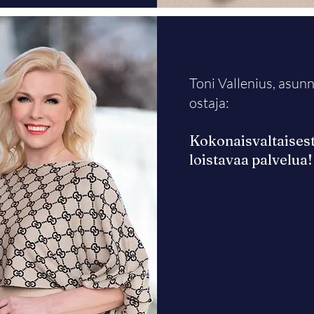
Toni Vallenius, asun
ostaja:
Kokonaisvaltaisest
loistavaa palvelua!