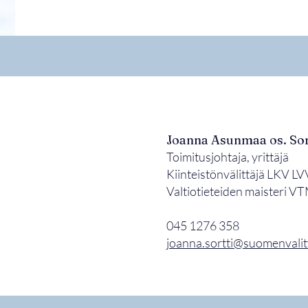
Joanna Asunmaa os. Sor
Toimitusjohtaja, yrittäjä
Kiinteistönvälittäjä LKV LV
Valtiotieteiden maisteri
045 1276 358
joanna.sortti@suomenvalitys