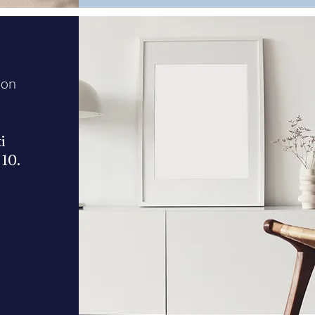
non
i
 10.